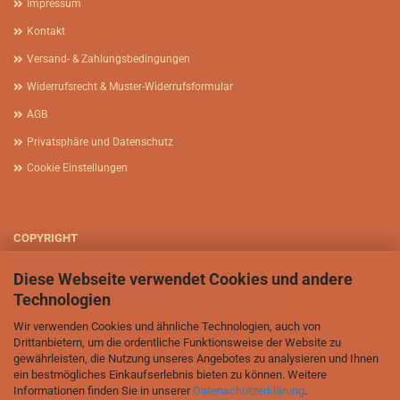
Impressum
Kontakt
Versand- & Zahlungsbedingungen
Widerrufsrecht & Muster-Widerrufsformular
AGB
Privatsphäre und Datenschutz
Cookie Einstellungen
COPYRIGHT
COPYRIGHT © 2001-2026
Diese Webseite verwendet Cookies und andere
AFRIKASIA.DE - CHRISTINE ZIMMERMANN
ALLE RECHTE VORBEHALTEN
Technologien
BILDRECHTE EXKLUSIV BEI CHRISTINE ZIMMERMANN
Wir verwenden Cookies und ähnliche Technologien, auch von
Drittanbietern, um die ordentliche Funktionsweise der Website zu
gewährleisten, die Nutzung unseres Angebotes zu analysieren und Ihnen
ein bestmögliches Einkaufserlebnis bieten zu können. Weitere
Informationen finden Sie in unserer
Datenschutzerklärung
.
Afrikasia.de - Christine Zimmermann