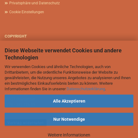
Privatsphäre und Datenschutz
Cookie Einstellungen
COPYRIGHT
COPYRIGHT © 2001-2026
Diese Webseite verwendet Cookies und andere
AFRIKASIA.DE - CHRISTINE ZIMMERMANN
ALLE RECHTE VORBEHALTEN
Technologien
BILDRECHTE EXKLUSIV BEI CHRISTINE ZIMMERMANN
Wir verwenden Cookies und ähnliche Technologien, auch von
Drittanbietern, um die ordentliche Funktionsweise der Website zu
gewährleisten, die Nutzung unseres Angebotes zu analysieren und Ihnen
ein bestmögliches Einkaufserlebnis bieten zu können. Weitere
Informationen finden Sie in unserer
Datenschutzerklärung
.
Afrikasia.de - Christine Zimmermann
Kalkofenstraße 15
66957 Obersimten
Alle Akzeptieren
0176 - 381 126 09
Nur Notwendige
Vertrag widerrufen
Weitere Informationen