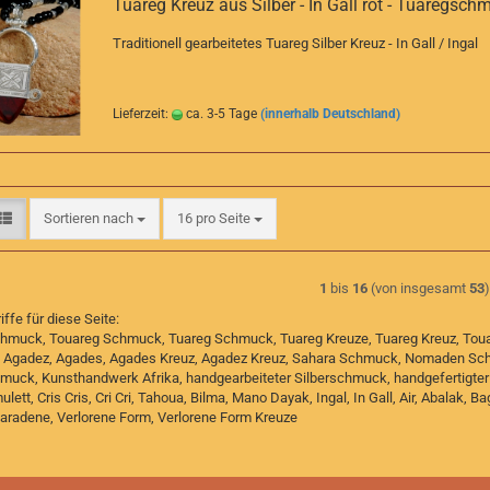
Tuareg Kreuz aus Silber - In Gall rot - Tuaregsch
Traditionell gearbeitetes Tuareg Silber Kreuz - In Gall / Ingal
Lieferzeit:
ca. 3-5 Tage
(innerhalb Deutschland)
Sortieren nach
pro Seite
Sortieren nach
16 pro Seite
1
bis
16
(von insgesamt
53
ffe für diese Seite:
hmuck, Touareg Schmuck, Tuareg Schmuck, Tuareg Kreuze, Tuareg Kreuz, Touar
, Agadez, Agades, Agades Kreuz, Agadez Kreuz, Sahara Schmuck, Nomaden Sc
hmuck, Kunsthandwerk Afrika, handgearbeiteter Silberschmuck, handgefertigte
ulett, Cris Cris, Cri Cri, Tahoua, Bilma, Mano Dayak, Ingal, In Gall, Air, Abalak, 
aradene, Verlorene Form, Verlorene Form Kreuze