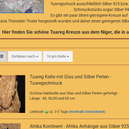
Tuaregschuck ausschließlich Silber 925 bzw.
Schmuckstücks sogar Silber 99
Es gibt ein paar ältere getragene Kreuze auf d
aria Theresien Thaler hergestellt wurden und daher einen geringeren Silb
Hier finden Sie schöne Tuareg Kreuze aus dem Niger, die in a
Sortieren nach
pro Seite
Sortieren nach
16 pro Seite
Tuareg Kette mit Glas und Silber Perlen -
Tuaregschmuck
Schöne Halskette aus Glas und Silber Perlen gefertigt -
Länge: 45, 50,55 und 65 cm
Lieferzeit:
ca. 3-5 Tage
(innerhalb Deutschland)
Afrika Kontinent - Afrika Anhänger aus Silber 925