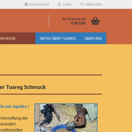
Deutschland
Login
Merkzettel
Ihr Warenkorb
0,00 EUR
ANDWERK
INFOS ÜBER TUAREG
ÜBER UNS
ller Tuareg Schmuck
ie aus Agadez
/
 Herstellung der
ewundert.
aditionellen