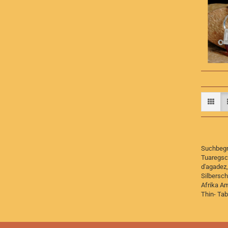
Suchbegri
Tuaregsc
d'agadez
Silbersc
Afrika Am
Thin- Tab