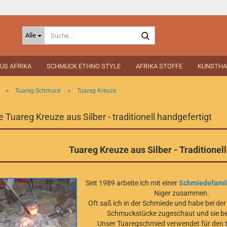
Suche...
Alle
US AFRIKA
SCHMUCK ETHNO STYLE
AFRIKA STOFFE
KUNSTH
»
»
Tuareg Schmuck
Tuareg Kreuze
 Tuareg Kreuze aus Silber - traditionell handgefertigt
Tuareg Kreuze aus Silber - Traditione
Seit 1989 arbeite ich mit einer
Schmiedefamil
Niger zusammen.
Oft saß ich in der Schmiede und habe bei der
Schmuckstücke zugeschaut und sie b
Unser Tuaregschmied verwendet für den tr