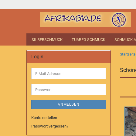
SILBERSCHMUCK
TUAREG SCHMUCK
SCHMUCK A
Startseite
Login
Schöne
E-
Mail-
Adresse
Passwort
ANMELDEN
Konto erstellen
Passwort vergessen?