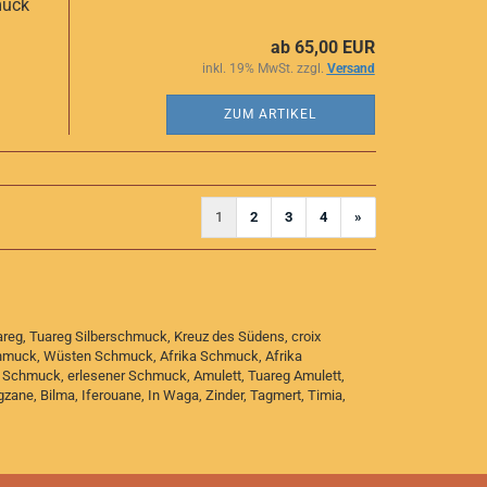
muck
ab 65,00 EUR
inkl. 19% MwSt. zzgl.
Versand
ZUM ARTIKEL
1
2
3
4
»
)
eg, Tuareg Silberschmuck, Kreuz des Südens, croix
hmuck, Wüsten Schmuck, Afrika Schmuck, Afrika
r Schmuck, erlesener Schmuck, Amulett, Tuareg Amulett,
Bagzane, Bilma, Iferouane, In Waga, Zinder, Tagmert, Timia,