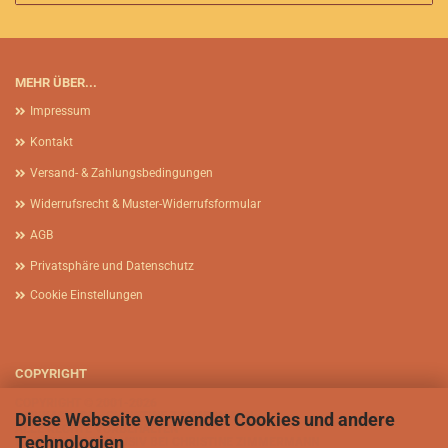
MEHR ÜBER...
Impressum
Kontakt
Versand- & Zahlungsbedingungen
Widerrufsrecht & Muster-Widerrufsformular
AGB
Privatsphäre und Datenschutz
Cookie Einstellungen
COPYRIGHT
COPYRIGHT © 2001-2026
Diese Webseite verwendet Cookies und andere
AFRIKASIA.DE - CHRISTINE ZIMMERMANN
ALLE RECHTE VORBEHALTEN
Technologien
BILDRECHTE EXKLUSIV BEI CHRISTINE ZIMMERMANN