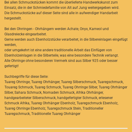
Bei allen Schmuckstücken kommt die überlieferte Handwerkskunst zum
Einsatz, die in der Schmiedefamilie von Alt auf Jung weitergegeben wird.
Die Schmuckstücke auf dieser Seite sind alle in aufwendiger Handarbeit
hergestellt.
Bei den Ohrringen - Ohrhängern werden Achate, Onyx, Karneol und
Glasdreiecke eingearbeitet.
Gerne werden auch Ebenholzstücke verarbeitet, in die Silbereinlagen eingefügt
werden,
oder umgekehrt ist eine andere traditionelle Arbeit das Einfügen von
Ebenholzeinlagen in die Silberteile, was eine besondere Technik verlangt.
Alle Ohrringe ohne besonderen Vermerk sind aus Silber 925 oder besser
gefertigt!
Suchbegriffe für diese Seite:
Tuareg Ohrringe, Tuareg Ohrhänger, Tuareg Silberschmuck, Tuaregschmuck,
Touareg Schmuck, Tuareg Schmuck, Tuareg Ohrringe Silber, Tuareg Ohrhänger
Silber, Sahara Schmuck, Nomaden Schmuck, Afrika Ohrhänger,
handgearbeiteter Silberschmuck, handgefertigter Schmuck, erlesener
Schmuck Afrika, Tuareg Ohrhänger Ebenholz, Tuaregschmuck Ebenholz,
Tuareg Ohrringe Ebenholz, Tuaregschmuck Stein, Traditioneller
Tuaregschmuck, Traditionelle Tuareg Ohrhänger