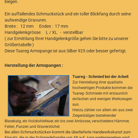
biegen.
Ein auffallendes Schmuckstück und ein toller Blickfang durch seine
aufwendige Gravuren.
Breite : 12 mm Enden : 17 mm
Handgelenkgrösse: L / XL - verstellbar
( zur Ermittlung Ihrer Handgelenkgröße gehen Sie bitte zu unserer
Größentabelle )
Diese Tuareg Armspange ist aus Silber 925 oder besser gefertigt.
Herstellung der Armspangen :
Tuareg - Schmied bei der Arbeit
Zur Herstellung ihrer qualitativ
hochwertigen Produkte kommen die
Tuareg- Schmiede mit erstaunlich
einfachen und wenigen Werkzeugen
aus.
Hierzu zählen vor allem ein aus zwei
Ziegenbälgen bestehender
Blasebalg, ein Holzkohlefeuer, ein bis zwei Ambosse, verschiedene Hämmer,
Feilen, Punzen und Gravierstichel.
Bei allen Schmuckstücken kommt die überlieferte Handwerkskunst zum
Einsatz, die in der Schmiedefamilie von Alt auf Jung weitergegeben wird.