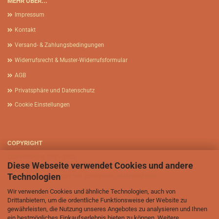
MEHR ÜBER...
Impressum
Kontakt
Versand- & Zahlungsbedingungen
Widerrufsrecht & Muster-Widerrufsformular
AGB
Privatsphäre und Datenschutz
Cookie Einstellungen
COPYRIGHT
COPYRIGHT © 2001-2026
Diese Webseite verwendet Cookies und andere
AFRIKASIA.DE - CHRISTINE ZIMMERMANN
ALLE RECHTE VORBEHALTEN
Technologien
BILDRECHTE EXKLUSIV BEI CHRISTINE ZIMMERMANN
Wir verwenden Cookies und ähnliche Technologien, auch von
Drittanbietern, um die ordentliche Funktionsweise der Website zu
gewährleisten, die Nutzung unseres Angebotes zu analysieren und Ihnen
ein bestmögliches Einkaufserlebnis bieten zu können. Weitere