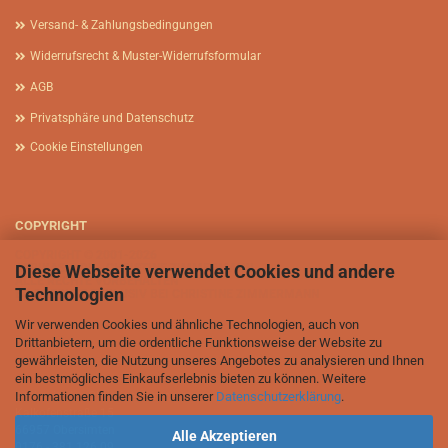
Versand- & Zahlungsbedingungen
Widerrufsrecht & Muster-Widerrufsformular
AGB
Privatsphäre und Datenschutz
Cookie Einstellungen
COPYRIGHT
COPYRIGHT © 2001-2026
Diese Webseite verwendet Cookies und andere
AFRIKASIA.DE - CHRISTINE ZIMMERMANN
ALLE RECHTE VORBEHALTEN
Technologien
BILDRECHTE EXKLUSIV BEI CHRISTINE ZIMMERMANN
Wir verwenden Cookies und ähnliche Technologien, auch von
Drittanbietern, um die ordentliche Funktionsweise der Website zu
gewährleisten, die Nutzung unseres Angebotes zu analysieren und Ihnen
ein bestmögliches Einkaufserlebnis bieten zu können. Weitere
Informationen finden Sie in unserer
Datenschutzerklärung
.
Afrikasia.de - Christine Zimmermann
Kalkofenstraße 15
66957 Obersimten
Alle Akzeptieren
0176 - 381 126 09