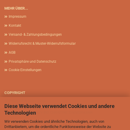
MEHR ÜBER...
Impressum
Kontakt
Versand- & Zahlungsbedingungen
Widerrufsrecht & Muster-Widerrufsformular
AGB
Privatsphäre und Datenschutz
Cookie Einstellungen
COPYRIGHT
COPYRIGHT © 2001-2026
Diese Webseite verwendet Cookies und andere
AFRIKASIA.DE - CHRISTINE ZIMMERMANN
ALLE RECHTE VORBEHALTEN
Technologien
BILDRECHTE EXKLUSIV BEI CHRISTINE ZIMMERMANN
Wir verwenden Cookies und ähnliche Technologien, auch von
Drittanbietern, um die ordentliche Funktionsweise der Website zu