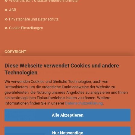
Widerrufsrecht & Muster-Widerrufsformular
AGB
Privatsphäre und Datenschutz
Cookie Einstellungen
COPYRIGHT
COPYRIGHT © 2001-2026
Diese Webseite verwendet Cookies und andere
AFRIKASIA.DE - CHRISTINE ZIMMERMANN
ALLE RECHTE VORBEHALTEN
Technologien
BILDRECHTE EXKLUSIV BEI CHRISTINE ZIMMERMANN
Wir verwenden Cookies und ähnliche Technologien, auch von
Drittanbietern, um die ordentliche Funktionsweise der Website zu
gewährleisten, die Nutzung unseres Angebotes zu analysieren und Ihnen
ein bestmögliches Einkaufserlebnis bieten zu können. Weitere
Informationen finden Sie in unserer
Datenschutzerklärung
.
Afrikasia.de - Christine Zimmermann
Kalkofenstraße 15
66957 Obersimten
Alle Akzeptieren
0176 - 381 126 09
Nur Notwendige