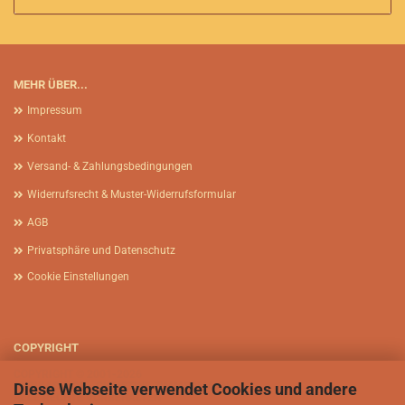
MEHR ÜBER...
Impressum
Kontakt
Versand- & Zahlungsbedingungen
Widerrufsrecht & Muster-Widerrufsformular
AGB
Privatsphäre und Datenschutz
Cookie Einstellungen
COPYRIGHT
COPYRIGHT © 2001-2026
Diese Webseite verwendet Cookies und andere
AFRIKASIA.DE - CHRISTINE ZIMMERMANN
ALLE RECHTE VORBEHALTEN