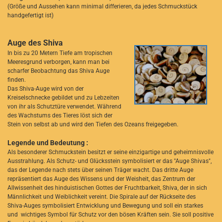
(Größe und Aussehen kann minimal differieren, da jedes Schmuckstück
handgefertigt ist)
Auge des Shiva
In bis zu 20 Metern Tiefe am tropischen
Meeresgrund verborgen, kann man bei
scharfer Beobachtung das Shiva Auge
finden.
Das Shiva-Auge wird von der
Kreiselschnecke gebildet und zu Lebzeiten
von ihr als Schutztüre verwendet. Während
des Wachstums des Tieres löst sich der
Stein von selbst ab und wird den Tiefen des Ozeans freigegeben.
Legende und Bedeutung :
Als besonderer Schmuckstein besitzt er seine einzigartige und geheimnisvolle
Ausstrahlung. Als Schutz- und Glücksstein symbolisiert er das "Auge Shivas",
das der Legende nach stets über seinen Träger wacht. Das dritte Auge
repräsentiert das Auge des Wissens und der Weisheit, das Zentrum der
Allwissenheit des hinduistischen Gottes der Fruchtbarkeit, Shiva, der in sich
Männlichkeit und Weiblichkeit vereint. Die Spirale auf der Rückseite des
Shiva-Auges symbolisiert Entwicklung und Bewegung und soll ein starkes
und wichtiges Symbol für Schutz vor den bösen Kräften sein. Sie soll positive