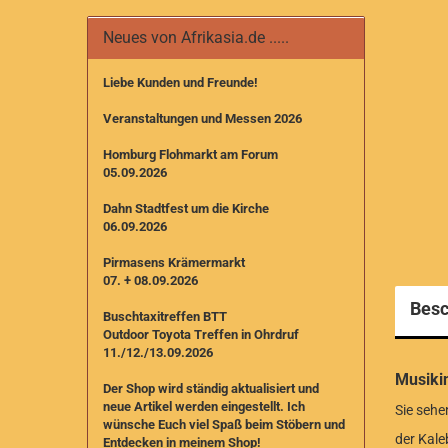
Neues von Afrikasia.de .....
Liebe Kunden und Freunde!
Veranstaltungen und Messen 2026
Homburg Flohmarkt am Forum
05.09.2026
Dahn Stadtfest um die Kirche
06.09.2026
Pirmasens Krämermarkt
07. + 08.09.2026
Besc
Buschtaxitreffen BTT
Outdoor Toyota Treffen in Ohrdruf
11./12./13.09.2026
Musiki
Der Shop wird ständig aktualisiert und
neue Artikel werden eingestellt. I
ch
Sie sehe
wünsche Euch viel Spaß beim Stöbern und
der Kale
Entdecken in meinem Shop!