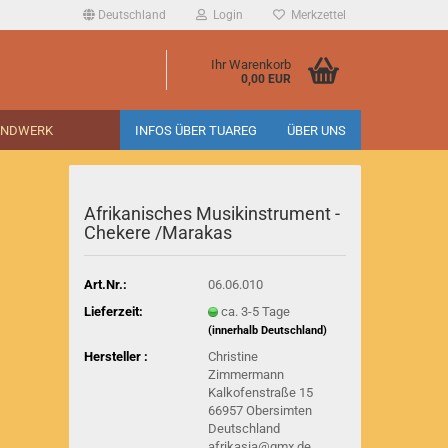
Deutschland
Login
Merkzettel
Ihr Warenkorb
0,00 EUR
ANDWERK
INFOS ÜBER TUAREG
ÜBER UNS
Afrikanisches Musikinstrument -
Chekere /Marakas
Art.Nr.:
06.06.010
Lieferzeit:
ca. 3-5 Tage
(innerhalb Deutschland)
Hersteller :
Christine
Zimmermann
Kalkofenstraße 15
66957 Obersimten
Deutschland
afrikasia@gmx.de