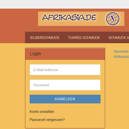
SILBERSCHMUCK
TUAREG SCHMUCK
SCHMUCK A
Startseite
Login
Afrikanis
E-
Mail-
Adresse
Passwort
ANMELDEN
Konto erstellen
Passwort vergessen?