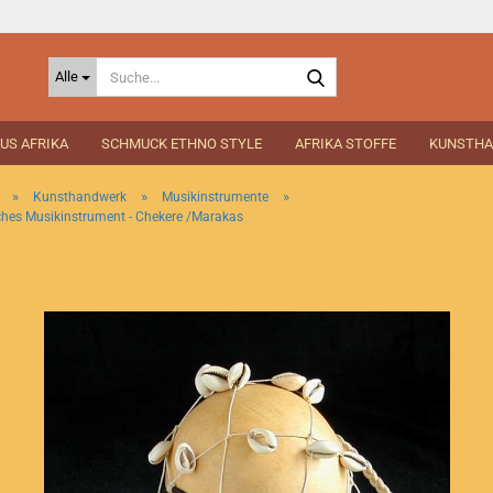
Suche...
Alle
US AFRIKA
SCHMUCK ETHNO STYLE
AFRIKA STOFFE
KUNSTH
»
»
»
Kunsthandwerk
Musikinstrumente
ches Musikinstrument - Chekere /Marakas