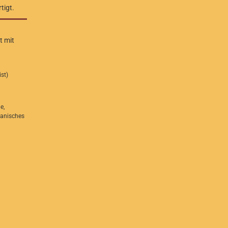
tigt.
t mit
st)
e,
kanisches