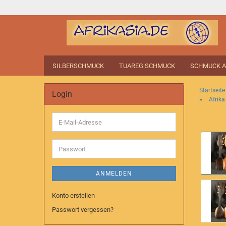
SILBERSCHMUCK
TUAREG SCHMUCK
SCHMUCK A
Startseite
Login
»
Afrika
E-
Mail-
Adresse
Passwort
ANMELDEN
Konto erstellen
Passwort vergessen?