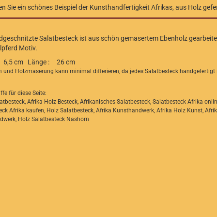
en Sie ein schönes Beispiel der Kunsthandfertigkeit Afrikas, aus Holz gefer
geschnitzte Salatbesteck ist aus schön gemasertem Ebenholz gearbeite
lpferd Motiv.
: 6,5 cm Länge : 26 cm
 und Holzmaserung kann minimal differieren, da jedes Salatbesteck handgefertigt i
fe für diese Seite:
atbesteck, Afrika Holz Besteck, Afrikanisches Salatbesteck, Salatbesteck Afrika onlin
eck Afrika kaufen, Holz Salatbesteck, Afrika Kunsthandwerk, Afrika Holz Kunst, Afri
werk, Holz Salatbesteck Nashorn