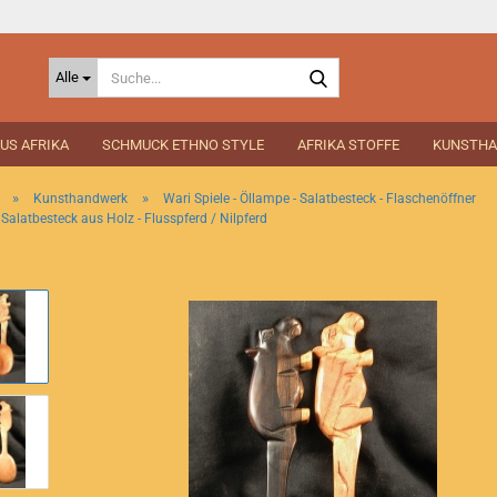
Suche...
Alle
US AFRIKA
SCHMUCK ETHNO STYLE
AFRIKA STOFFE
KUNSTH
»
»
Kunsthandwerk
Wari Spiele - Öllampe - Salatbesteck - Flaschenöffner
 Salatbesteck aus Holz - Flusspferd / Nilpferd