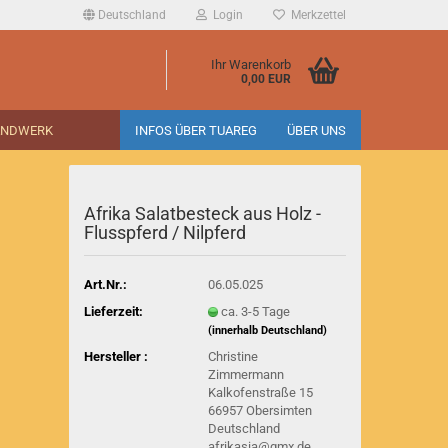
Deutschland
Login
Merkzettel
Ihr Warenkorb
0,00 EUR
ANDWERK
INFOS ÜBER TUAREG
ÜBER UNS
Afrika Salatbesteck aus Holz -
Flusspferd / Nilpferd
Art.Nr.:
06.05.025
Lieferzeit:
ca. 3-5 Tage
(innerhalb Deutschland)
Hersteller :
Christine
Zimmermann
Kalkofenstraße 15
66957 Obersimten
Deutschland
afrikasia@gmx.de