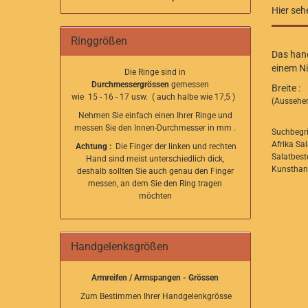
Hier seh
Ringgrößen
Das hand
einem Ni
Die Ringe sind in
Durchmessergrössen
gemessen
Breite 
wie 15 - 16 - 17 usw. ( auch halbe wie 17,5 )
(Aussehen
Nehmen Sie einfach einen Ihrer Ringe und
messen Sie den Innen-Durchmesser in mm .
Suchbegrif
Afrika Sal
Achtung :
Die Finger der linken und rechten
Salatbest
Hand sind meist unterschiedlich dick,
Kunsthand
deshalb sollten Sie auch genau den Finger
messen, an dem Sie den Ring tragen
möchten
Handgelenksgrößen
Armreifen / Armspangen - Grössen
Zum Bestimmen Ihrer Handgelenkgrösse