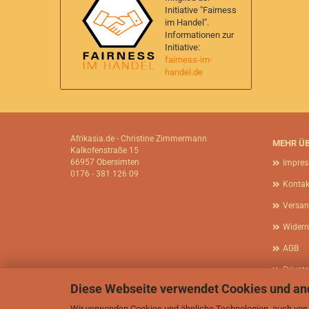
Initiative "Fairness
im Handel".
Informationen zur
Initiative:
fairness-im-
handel.de
Afrikasia.de - Christine Zimmermann
MEHR ÜB
Kalkofenstraße 15
66957 Obersimten
Impre
0176 - 381 126 09
Kontak
Versan
Widerr
AGB
Privat
Diese Webseite verwendet Cookies und an
Cookie
Wir verwenden Cookies und ähnliche Technologien, auch von D